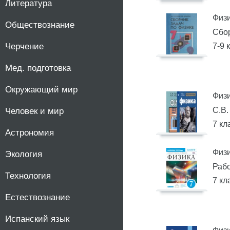
Литература
Физ
Обществознание
Сбор
Черчение
7-9 
Мед. подготовка
Окружающий мир
Физи
С.В.
Человек и мир
7 кл
Астрономия
Физ
Экология
Рабо
Технология
7 кл
Естествознание
Испанский язык