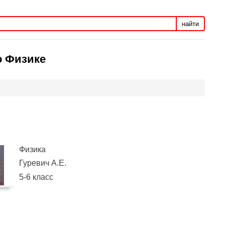
найти
о Физике
Физика
Гуревич А.Е.
5-6 класс