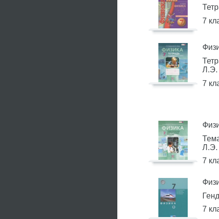
Тетр
7 кл
Физ
Тетр
Л.Э.
7 кл
Физ
Тем
Л.Э.
7 кл
Физ
Генд
7 кл