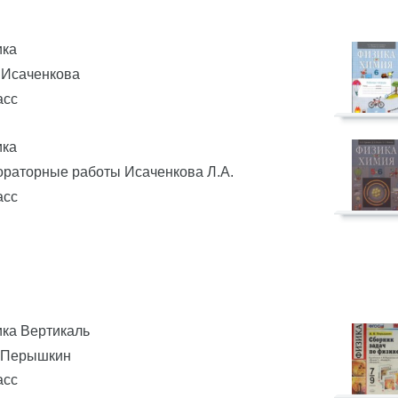
ика
 Исаченкова
асс
ика
раторные работы Исаченкова Л.А.
асс
ка Вертикаль
. Перышкин
асс