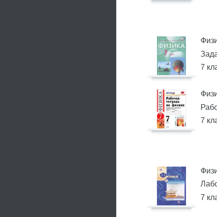
Физ
Зада
7 кл
Физ
Рабо
7 кл
Физ
Лабо
7 кл