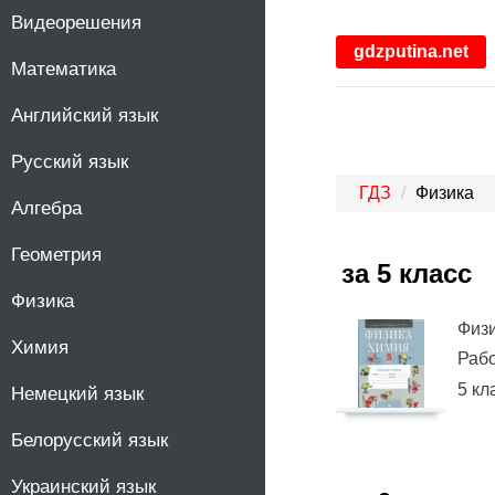
Видеорешения
5
gdzputina.net
Математика
6
Английский язык
7
Русский язык
8
ГДЗ
Физика
Алгебра
9
Геометрия
за 5 класс
Физика
10
Физ
Химия
11
Рабо
5 кл
Немецкий язык
Белорусский язык
Украинский язык