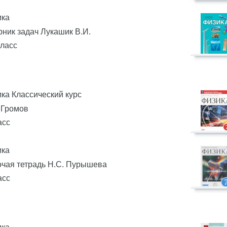
ика
ник задач Лукашик В.И.
класс
ка Классический курс
 Громов
асс
ика
чая тетрадь Н.С. Пурышева
асс