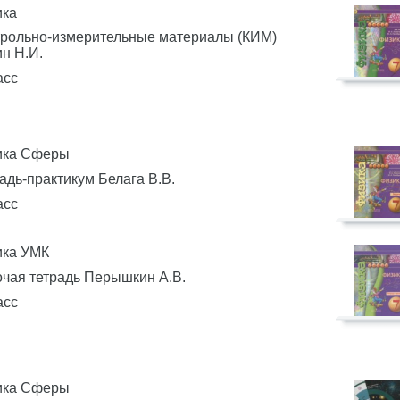
ика
трольно-измерительные материалы (КИМ)
н Н.И.
асс
ика Сферы
адь-практикум Белага В.В.
асс
ика УМК
чая тетрадь Перышкин А.В.
асс
ика Сферы