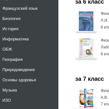
за 6 класс
Французский язык
Физ
Биология
Л.И.
6 кл
История
Информатика
Физ
Лабо
ОБЖ
6 кл
География
Природоведение
за 7 класс
Основы здоровья
Музыка
Физи
А.В
ИЗО
7 кл