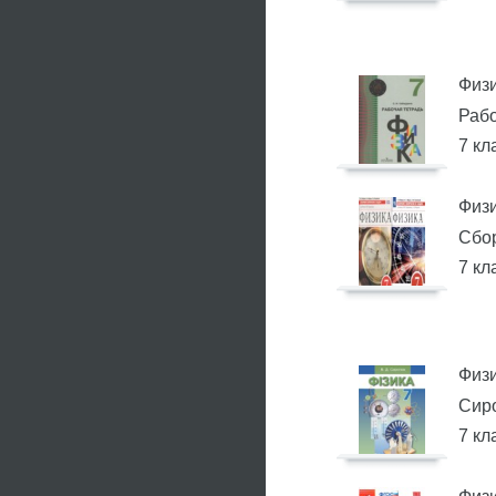
Физ
Рабо
7 кл
Физ
Сбор
7 кл
Физ
Сиро
7 кл