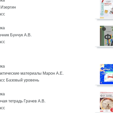
ика
. Изергин
асс
ика
чник Бунчук А.В.
асс
ика
ктические материалы Марон А.Е.
асс Базовый уровень
ика
чая тетрадь Грачев А.В.
асс