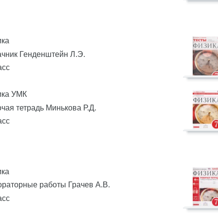
ика
чник Генденштейн Л.Э.
асс
ика УМК
чая тетрадь Минькова Р.Д.
асс
ика
раторные работы Грачев А.В.
асс