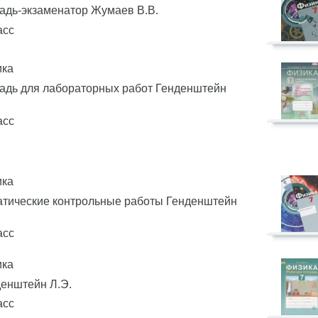
адь-экзаменатор Жумаев В.В.
асс
ика
адь для лабораторных работ Генденштейн
асс
ика
атические контрольные работы Генденштейн
асс
ика
енштейн Л.Э.
асс