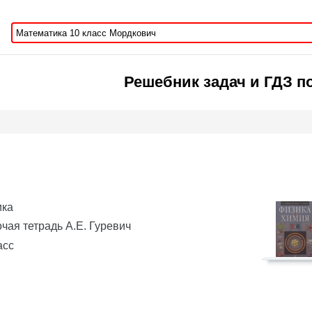
Решебник задач и ГДЗ п
ика
чая тетрадь А.Е. Гуревич
асс