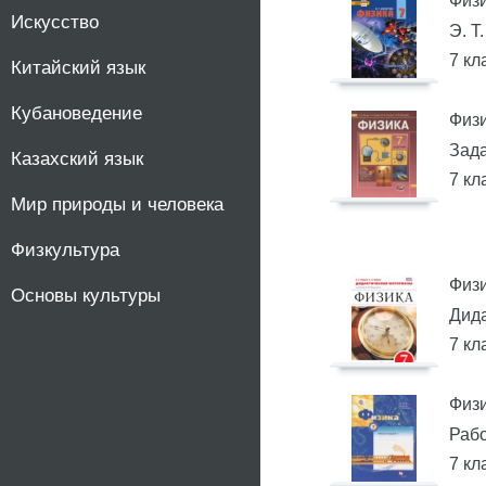
Физ
Искусство
Э. Т
7 кл
Китайский язык
Кубановедение
Физ
Зада
Казахский язык
7 кл
Мир природы и человека
Физкультура
Физ
Основы культуры
Дида
7 кл
Физ
Рабо
7 кл