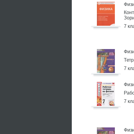
Физ
Кон
Зори
7 кл
Физ
Тетр
7 кл
Физ
Рабо
7 кл
Физ