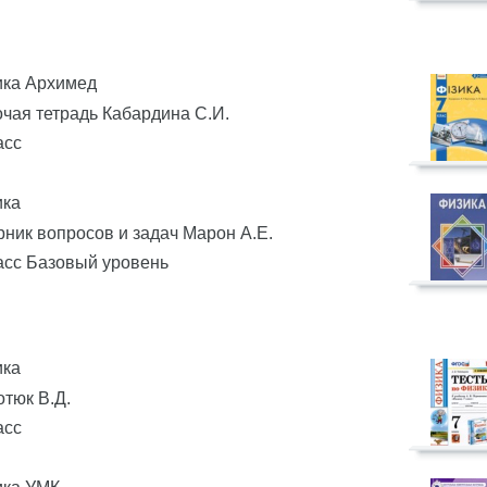
ика Архимед
чая тетрадь Кабардина С.И.
асс
ика
ник вопросов и задач Марон А.Е.
асс Базовый уровень
ика
тюк В.Д.
асс