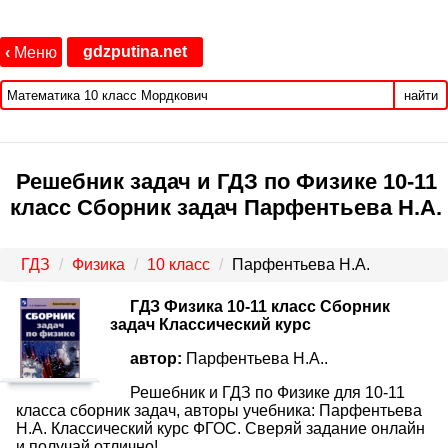
gdzputina.net
‹
Меню
найти
Решебник задач и ГДЗ по Физике 10‐11
класс Сборник задач Парфентьева Н.А.
ГДЗ
Физика
10 класс
Парфентьева Н.А.
ГДЗ Физика 10-11 класс Сборник
задач Классический курс
автор:
Парфентьева Н.А..
Решебник и ГДЗ по Физике для 10‐11
класса сборник задач, авторы учебника: Парфентьева
Н.А. Классический курс ФГОС. Сверяй задание онлайн
и получай отлично!