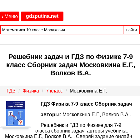
gdzputina.net
‹
Меню
найти
Решебник задач и ГДЗ по Физике 7‐9
класс Сборник задач Московкина Е.Г.,
Волков В.А.
ГДЗ
Физика
7 класс
Московкина Е.Г.
ГДЗ Физика 7-9 класс Сборник задач
авторы:
Московкина Е.Г., Волков В.А..
Решебник и ГДЗ по Физике для 7‐9
класса сборник задач, авторы учебника:
Московкина Е.Г., Волков В.А. . Сверяй задание онлайн