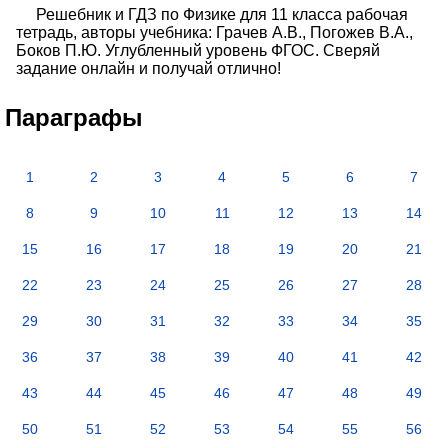
Решебник и ГДЗ по Физике для 11 класса рабочая
тетрадь, авторы учебника: Грачев А.В., Погожев В.А.,
Боков П.Ю. Углубленный уровень ФГОС. Сверяй
задание онлайн и получай отлично!
Параграфы
1
2
3
4
5
6
7
8
9
10
11
12
13
14
15
16
17
18
19
20
21
22
23
24
25
26
27
28
29
30
31
32
33
34
35
36
37
38
39
40
41
42
43
44
45
46
47
48
49
50
51
52
53
54
55
56