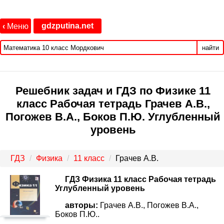
gdzputina.net
‹
Меню
найти
Решебник задач и ГДЗ по Физике 11
класс Рабочая тетрадь Грачев А.В.,
Погожев В.А., Боков П.Ю. Углубленный
уровень
ГДЗ
Физика
11 класс
Грачев А.В.
ГДЗ Физика 11 класс Рабочая тетрадь
Углубленный уровень
авторы:
Грачев А.В., Погожев В.А.,
Боков П.Ю..