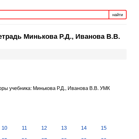
найти
етрадь Минькова Р.Д., Иванова В.В.
оры учебника: Минькова Р.Д., Иванова В.В. УМК
10
11
12
13
14
15