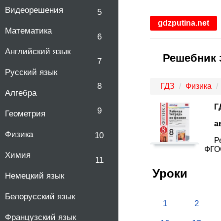
Видеорешения
5
gdzputina.net
Математика
6
Английский язык
Решебник з
7
Русский язык
8
ГДЗ
Физика
Алгебра
Г
9
Геометрия
а
Физика
10
Р
ФГОС
Химия
11
Уроки
Немецкий язык
Белорусский язык
1
2
Французский язык