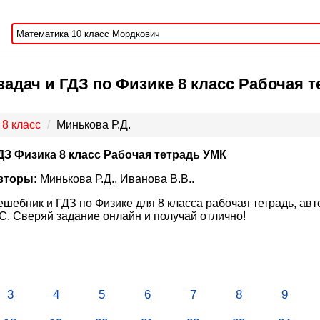
адач и ГДЗ по Физике 8 класс Рабочая т
8 класс
Минькова Р.Д.
ДЗ Физика 8 класс Рабочая тетрадь УМК
вторы:
Минькова Р.Д., Иванова В.В..
ешебник и ГДЗ по Физике для 8 класса рабочая тетрадь, авт
. Сверяй задание онлайн и получай отлично!
3
4
5
6
7
8
9