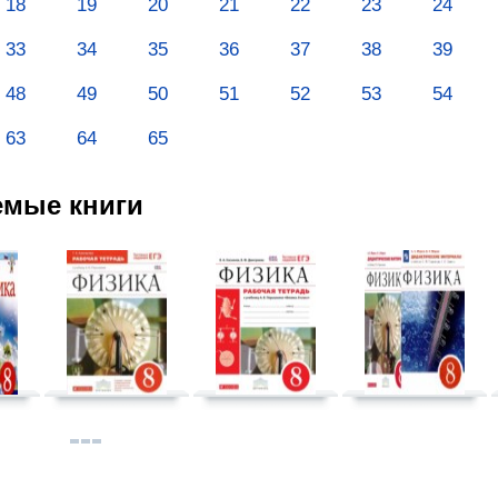
18
19
20
21
22
23
24
33
34
35
36
37
38
39
48
49
50
51
52
53
54
63
64
65
емые книги