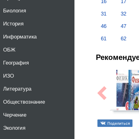
16
17
Биология
31
32
История
46
47
Информатика
61
62
ОБЖ
Рекоменду
География
ИЗО
Литература
Обществознание
Черчение
Поделиться
Экология