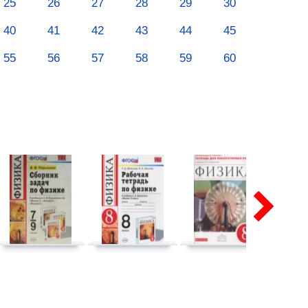
25
26
27
28
29
30
40
41
42
43
44
45
55
56
57
58
59
60