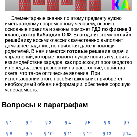
Элементарные знания по этому предмету нужно
иметь каждому современному человеку, освоить
основные правила и законы поможет
ГДЗ по физике 8
класс, автор Кабардин О.Ф.
Благодаря этому
онлайн
решебнику
восьмиклассник качественно выполнит
домашнее задание, не прибегая даже к помощи
родителей. В нем имеются
готовые решения
задач и
упражнений, которые помогут лучше понять и усвоить
взаимодействие зарядов, как происходит производство
и передача электроэнергии на расстояние, свойства
света, что такое оптические явления. При
использовании этого пособия школьник приобретет
необходимый объем информации, обеспечив хорошую
успеваемость.
Вопросы к параграфам
§ 1
§ 2
§ 3
§ 4
§ 5
§ 6
§ 7
§ 8
§ 9
§ 10
§ 11
§ 12
§ 13
§ 14