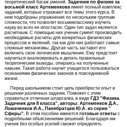
теоретический багаж умений.
Задачник по физике за
восьмой класс Артеменкова
имеет полный комплекс
заданий, которые отражают все темы этого курса. В
нем подобраны упражнения по нескольким группам
сложности, что позволит восьмикласснику изучить
науку во всех ее ипостасях. Один тип задач является
расчетным. С помощью них ученик сумеет производить
необходимые расчеты для конкретных физических
процессов и явлений, так как для них работают самые
сложные механизмы. Другая часть заставит его
включить свое логическое мышление. Ему предстоит
научиться анализировать и делать правильные
теоретические выводы, опираясь на полученные
навыки. Такая работа научит учащегося пользоваться
познаниями физических законов в повседневной
жизни.
Перед школьником стоит цель приобрести опыт в
решении различных задачек. Поможет с этим
справиться отличная шпаргалка, в виде
ГДЗ "Физика.
Задачник для 8 класса", авторы: Артеменков Д.А.,
Ломаченков И.А., Панебратцев Ю.А. из серии "
Сферы".
В этом пособии имеются
готовые ответы
с
подробными объяснениями решений. Благодаря им
ученик без особых усилий сможет определять