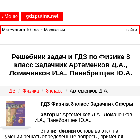
gdzputina.net
‹
Меню
найти
Решебник задач и ГДЗ по Физике 8
класс Задачник Артеменков Д.А.,
Ломаченков И.А., Панебратцев Ю.А.
ГДЗ
Физика
8 класс
Артеменков Д.А.
ГДЗ Физика 8 класс Задачник Сферы
авторы:
Артеменков Д.А., Ломаченков
И.А., Панебратцев Ю.А..
Знания физики основываются на
умении решать определенные вопросы, применяя