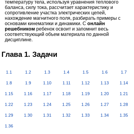
температуру тела, используя уравнения теплового
баланса, силу тока, рассчитает характеристику и
сопротивление участка электрических цепей,
нахождение магнитного поля, разбирать примеры с
основами кинематики и динамики. С
онлайн
решебником
ребенок освоит и запомнит весь
соответствующий объем материала по данной
дисциплине.
Глава 1. Задачи
1.1
1.2
1.3
1.4
1.5
1.6
1.7
1.8
1.9
1.10
1.11
1.12
1.13
1.14
1.15
1.16
1.17
1.18
1.19
1.20
1.21
1.22
1.23
1.24
1.25
1.26
1.27
1.28
1.29
1.30
1.31
1.32
1.33
1.34
1.35
1.36