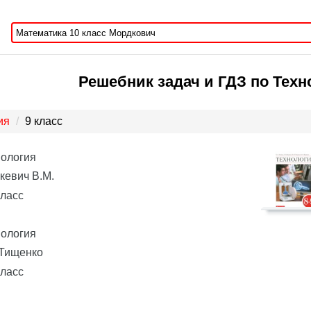
Решебник задач и ГДЗ по Техн
ия
9 класс
нология
кевич В.М.
класс
нология
 Тищенко
класс