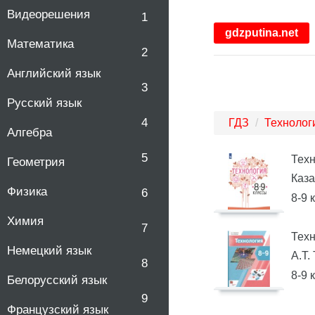
Видеорешения
1
gdzputina.net
Математика
2
Английский язык
3
Русский язык
4
ГДЗ
Технолог
Алгебра
5
Тех
Геометрия
Каза
Физика
6
8-9 
Химия
7
Тех
Немецкий язык
А.Т.
8
8-9 
Белорусский язык
9
Французский язык