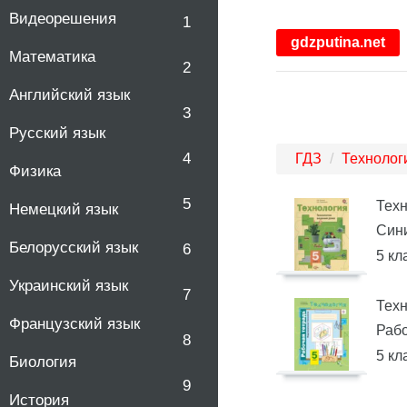
Видеорешения
1
gdzputina.net
Математика
2
Английский язык
3
Русский язык
4
ГДЗ
Технолог
Физика
5
Тех
Немецкий язык
Сини
Белорусский язык
6
5 кл
Украинский язык
7
Тех
Французский язык
Рабо
8
5 кл
Биология
9
История