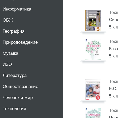
Информатика
Техн
Сини
ОБЖ
5 кл
География
Тех
Природоведение
Каза
Музыка
5 кл
ИЗО
Литература
Тех
Обществознание
Е.С.
5 кл
Человек и мир
Технология
Тех
Прое