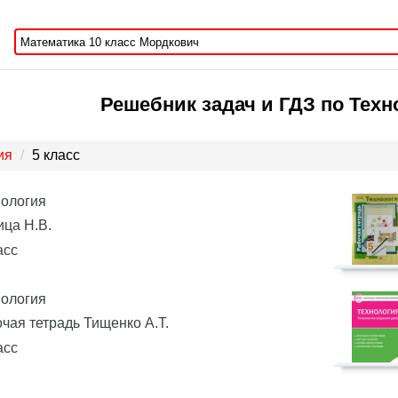
Решебник задач и ГДЗ по Техн
ия
5 класс
нология
ца Н.В.
асс
нология
чая тетрадь Тищенко А.Т.
асс