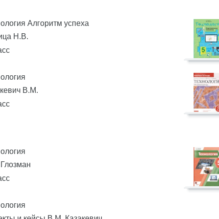
ология Алгоритм успеха
ца Н.В.
асс
нология
кевич В.М.
асс
нология
 Глозман
асс
нология
кты и кейсы В.М. Казакевич