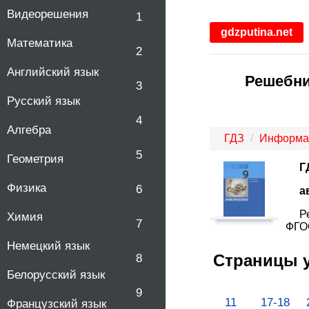
Видеорешения
1
gdzputina.net
Математика
2
Английский язык
Решебни
3
Русский язык
4
Алгебра
ГДЗ
Информа
5
Геометрия
Г
Физика
6
а
Р
Химия
7
ФГОС
Немецкий язык
Страницы 
8
Белорусский язык
9
11
17-18
Французский язык