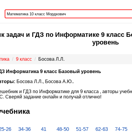
к задач и ГДЗ по Информатике 9 класс Б
уровень
тика
9 класс
Босова Л.Л.
ДЗ Информатика 9 класс Базовый уровень
вторы:
Босова Л.Л., Босова А.Ю..
ешебник и ГДЗ по Информатике для 9 класса , авторы учебн
. Сверяй задание онлайн и получай отлично!
учебника
25-26
34-36
41
48-50
51-57
62-63
74-75