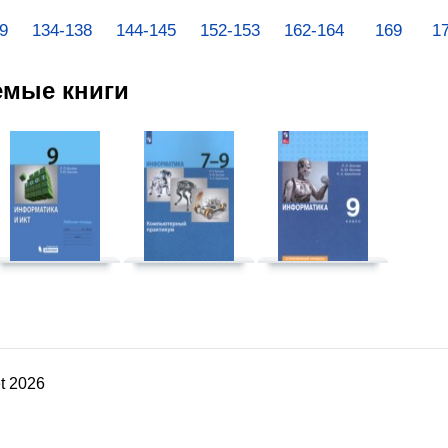
9
134-138
144-145
152-153
162-164
169
1
емые книги
t 2026