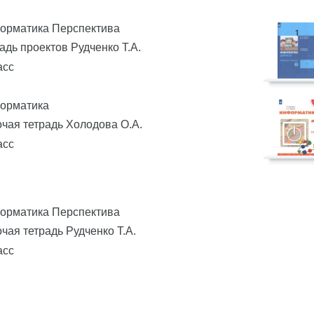
орматика Перспектива
адь проектов Рудченко Т.А.
асс
орматика
чая тетрадь Холодова О.А.
асс
орматика Перспектива
чая тетрадь Рудченко Т.А.
асс