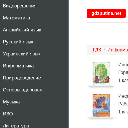
Видеорешения
1
gdzputina.net
Математика
2
Английский язык
3
Русский язык
4
ГДЗ
Информа
Украинский язык
5
Инф
Информатика
Горя
Природоведение
6
1 кл
Основы здоровья
7
Инф
Музыка
Рабо
8
1 кл
ИЗО
9
Литература