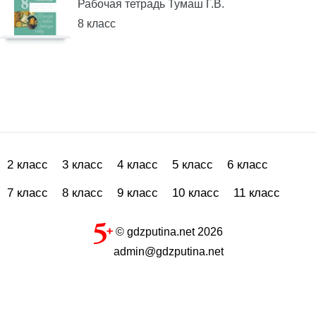
Рабочая тетрадь Тумаш Г.В.
8 класс
2 класс
3 класс
4 класс
5 класс
6 класс
7 класс
8 класс
9 класс
10 класс
11 класс
© gdzputina.net 2026
admin@gdzputina.net