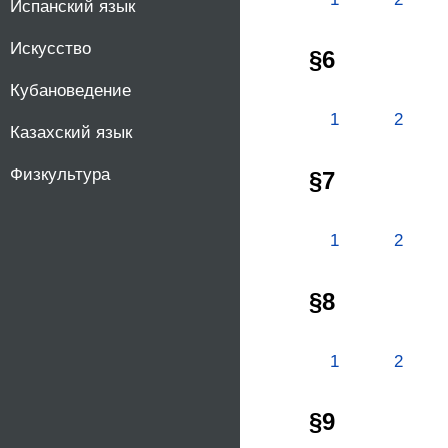
Испанский язык
Искусство
§6
Кубановедение
1
2
Казахский язык
Физкультура
§7
1
2
§8
1
2
§9