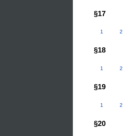
§17
1
2
§18
1
2
§19
1
2
§20