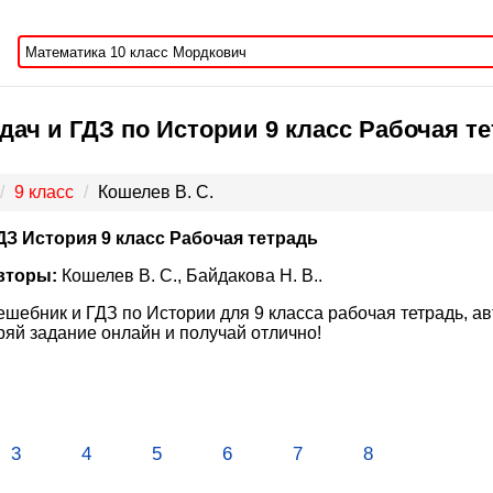
дач и ГДЗ по Истории 9 класс Рабочая те
9 класс
Кошелев В. С.
ДЗ История 9 класс Рабочая тетрадь
вторы:
Кошелев В. С., Байдакова Н. В..
ешебник и ГДЗ по Истории для 9 класса рабочая тетрадь, авт
яй задание онлайн и получай отлично!
3
4
5
6
7
8