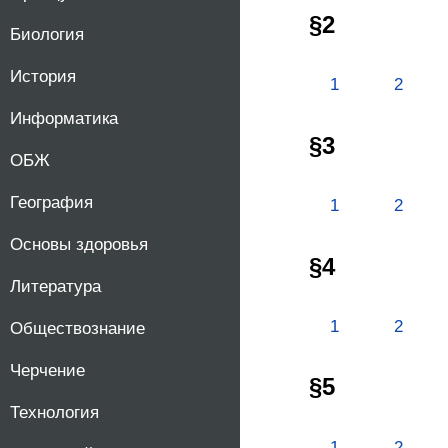
§2
Биология
История
1
2
Информатика
§3
ОБЖ
География
1
2
Основы здоровья
§4
Литература
1
2
Обществознание
Черчение
§5
Технология
1
2