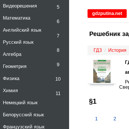
Видеорешения
5
gdzputina.net
Математика
6
Английский язык
Решебник за
7
Русский язык
8
ГДЗ
История
Алгебра
Г
9
Геометрия
а
Физика
10
Р
Свер
Химия
11
§1
Немецкий язык
Белорусский язык
1
2
Французский язык