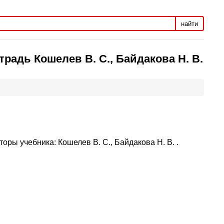
найти
традь Кошелев В. С., Байдакова Н. В.
оры учебника: Кошелев В. С., Байдакова Н. В. .