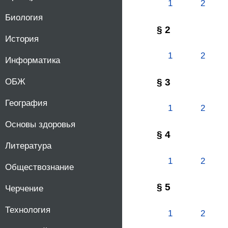
1
2
Биология
§ 2
История
1
2
Информатика
§ 3
ОБЖ
География
1
2
Основы здоровья
§ 4
Литература
1
2
Обществознание
§ 5
Черчение
Технология
1
2