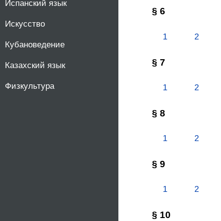
Испанский язык
§ 6
Искусство
1
2
Кубановедение
§ 7
Казахский язык
Физкультура
1
2
§ 8
1
2
§ 9
1
2
§ 10