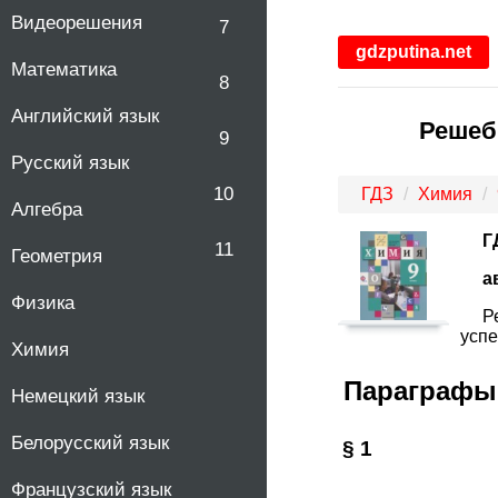
Видеорешения
7
gdzputina.net
Математика
8
Английский язык
Решебн
9
Русский язык
10
ГДЗ
Химия
Алгебра
Г
11
Геометрия
а
Физика
Р
успе
Химия
Параграфы
Немецкий язык
Белорусский язык
§ 1
Французский язык