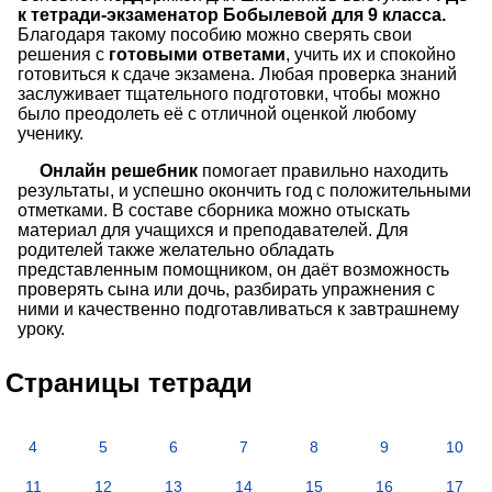
к тетради-экзаменатор Бобылевой для 9 класса.
Благодаря такому пособию можно сверять свои
решения с
готовыми ответами
, учить их и спокойно
готовиться к сдаче экзамена. Любая проверка знаний
заслуживает тщательного подготовки, чтобы можно
было преодолеть её с отличной оценкой любому
ученику.
Онлайн решебник
помогает правильно находить
результаты, и успешно окончить год с положительными
отметками. В составе сборника можно отыскать
материал для учащихся и преподавателей. Для
родителей также желательно обладать
представленным помощником, он даёт возможность
проверять сына или дочь, разбирать упражнения с
ними и качественно подготавливаться к завтрашнему
уроку.
Страницы тетради
4
5
6
7
8
9
10
11
12
13
14
15
16
17