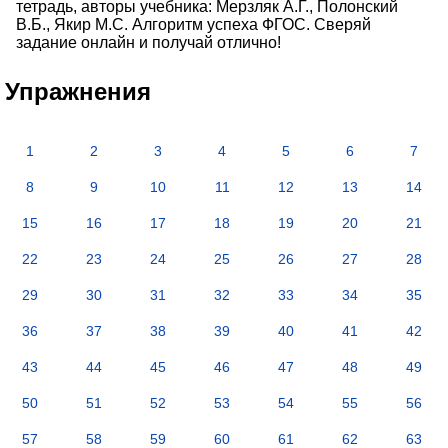
тетрадь, авторы учебника: Мерзляк А.Г., Полонский
В.Б., Якир М.С. Алгоритм успеха ФГОС. Сверяй
задание онлайн и получай отлично!
Упражнения
1
2
3
4
5
6
7
8
9
10
11
12
13
14
15
16
17
18
19
20
21
22
23
24
25
26
27
28
29
30
31
32
33
34
35
36
37
38
39
40
41
42
43
44
45
46
47
48
49
50
51
52
53
54
55
56
57
58
59
60
61
62
63