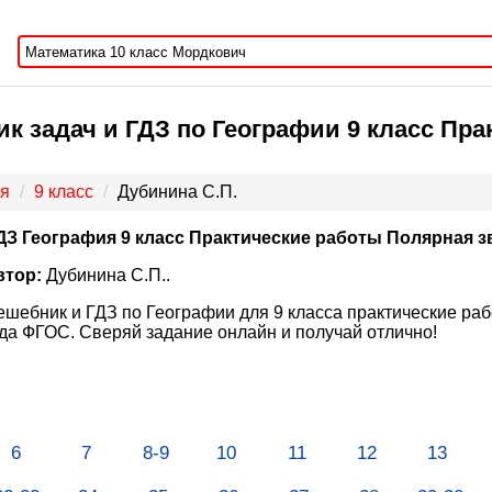
к задач и ГДЗ по Географии 9 класс Пра
я
9 класс
Дубинина С.П.
ДЗ География 9 класс Практические работы Полярная з
втор:
Дубинина С.П..
ешебник и ГДЗ по Географии для 9 класса практические ра
да ФГОС. Сверяй задание онлайн и получай отлично!
6
7
8-9
10
11
12
13