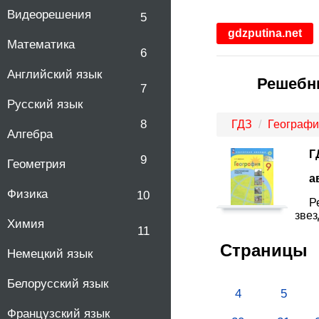
Видеорешения
5
gdzputina.net
Математика
6
Английский язык
Решебни
7
Русский язык
8
ГДЗ
Географи
Алгебра
Г
9
Геометрия
а
Физика
10
Р
звез
Химия
11
Страницы
Немецкий язык
Белорусский язык
4
5
Французский язык