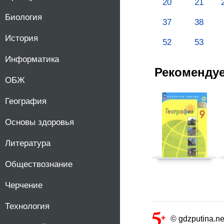
20
21
Биология
37
38
История
52
53
Информатика
Рекоменду
ОБЖ
География
Основы здоровья
Литература
Обществознание
Черчение
Технология
© gdzputina.ne