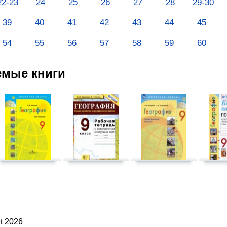
22-23
24
25
26
27
28
29-30
39
40
41
42
43
44
45
54
55
56
57
58
59
60
емые книги
t 2026