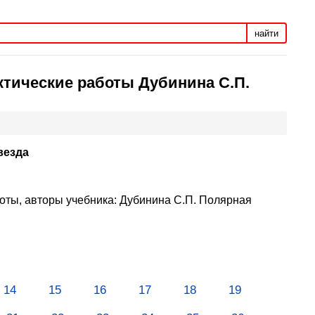
найти
ктические работы Дубинина С.П.
везда
боты, авторы учебника: Дубинина С.П. Полярная
14
15
16
17
18
19