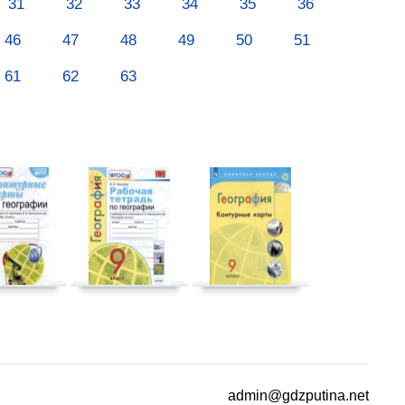
31
32
33
34
35
36
46
47
48
49
50
51
61
62
63
admin@gdzputina.net