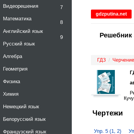
Видеорешения
7
gdzputina.net
Математика
8
Английский язык
Решебник 
9
Русский язык
Алгебра
ГДЗ
Черчени
Геометрия
Г
Физика
а
Р
Химия
Кучу
Немецкий язык
Чертежи
Белорусский язык
Упр. 5 (1, 2)
Уп
Французский язык