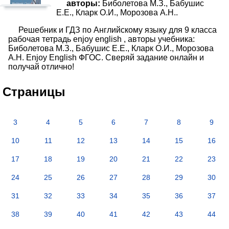
авторы:
Биболетова М.З., Бабушис
Е.Е., Кларк О.И., Морозова А.Н..
Решебник и ГДЗ по Английскому языку для 9 класса
рабочая тетрадь enjoy english , авторы учебника:
Биболетова М.З., Бабушис Е.Е., Кларк О.И., Морозова
А.Н. Enjoy English ФГОС. Сверяй задание онлайн и
получай отлично!
Страницы
3
4
5
6
7
8
9
10
11
12
13
14
15
16
17
18
19
20
21
22
23
24
25
26
27
28
29
30
31
32
33
34
35
36
37
38
39
40
41
42
43
44