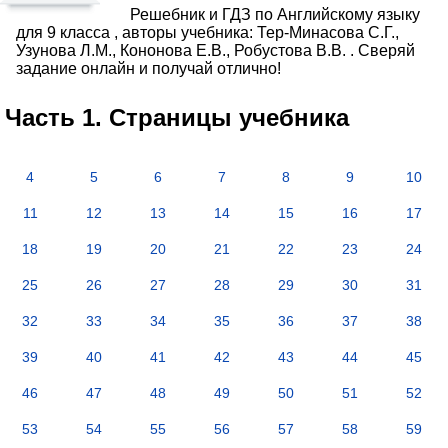
Решебник и ГДЗ по Английскому языку
для 9 класса , авторы учебника: Тер-Минасова С.Г.,
Узунова Л.М., Кононова Е.В., Робустова В.В. . Сверяй
задание онлайн и получай отлично!
Часть 1. Страницы учебника
4
5
6
7
8
9
10
11
12
13
14
15
16
17
18
19
20
21
22
23
24
25
26
27
28
29
30
31
32
33
34
35
36
37
38
39
40
41
42
43
44
45
46
47
48
49
50
51
52
53
54
55
56
57
58
59