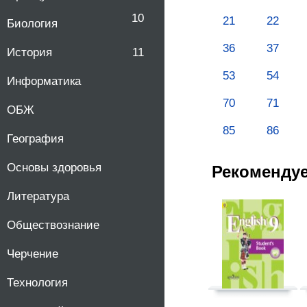
10
21
22
Биология
36
37
История
11
53
54
Информатика
70
71
ОБЖ
85
86
География
Основы здоровья
Рекоменду
Литература
Обществознание
Черчение
Технология