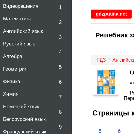
Видеорешения
1
gdzputina.net
Математика
2
Английский язык
Решебник за
3
Русский язык
4
Алгебра
ГДЗ
Английск
5
Геометрия
Г
Физика
6
а
Р
Химия
7
Пере
Немецкий язык
Страницы 
8
Белорусский язык
9
5
6
Французский язык