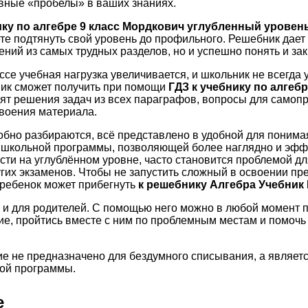
вные «пробелы» в ваших знаниях.
ику по алгебре 9 класс Мордкович углубленный уровен
ете подтянуть свой уровень до профильного. Решебник дает
ний из самых трудных разделов, но и успешно понять и за
ссе учебная нагрузка увеличивается, и школьник не всегда
ник сможет получить при помощи
ГДЗ к учебнику по алгеб
ят решения задач из всех параграфов, вопросы для самопр
воения материала.
бно разбираются, всё представлено в удобной для понима
 школьной программы, позволяющей более наглядно и эфф
ти на углублённом уровне, часто становится проблемой для
гих экзаменов. Чтобы не запустить сложный в освоении пре
 ребенок может прибегнуть
к решебнику Алгебра Учебник 
и для родителей. С помощью него можно в любой момент п
е, пройтись вместе с ним по проблемным местам и помоч
е не предназначено для бездумного списывания, а являет
ой программы.
е