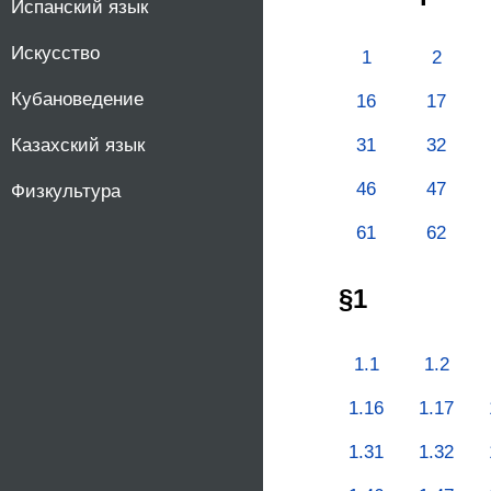
Испанский язык
Искусство
1
2
Кубановедение
16
17
31
32
Казахский язык
46
47
Физкультура
61
62
§1
1.1
1.2
1.16
1.17
1.31
1.32