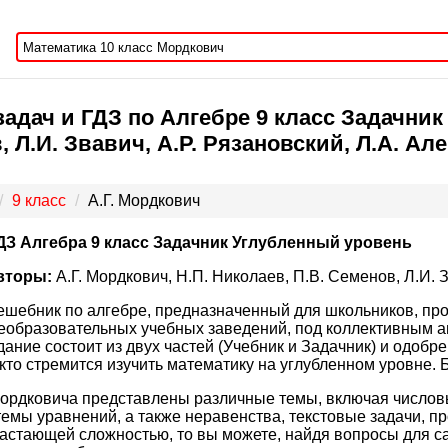
адач и ГДЗ по Алгебре 9 класс Задачник 
, Л.И. Звавич, А.Р. Рязановский, Л.А. А
9 класс
А.Г. Мордкович
ДЗ Алгебра 9 класс Задачник Углубленный уровень
вторы:
А.Г. Мордкович, Н.П. Николаев, П.В. Семенов, Л.И. 
ешебник по алгебре, предназначенный для школьников, пр
образовательных учебных заведений, под коллективным ав
ание состоит из двух частей (Учебник и Задачник) и одобре
 кто стремится изучить математику на углубленном уровне. 
ордковича представлены различные темы, включая числовы
емы уравнений, а также неравенства, текстовые задачи, пр
астающей сложностью, то вы можете, найдя вопросы для са