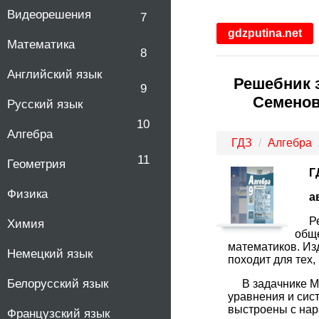
Видеорешения
7
gdzputina.net
Математика
8
Английский язык
Решебник з
9
Семенов
Русский язык
10
Алгебра
ГДЗ
Алгебра
11
Геометрия
Г
Физика
а
Р
Химия
обще
математиков. Изд
Немецкий язык
походит для тех,
Белорусский язык
В задачнике М
уравнения и сист
выстроены с нар
Французский язык