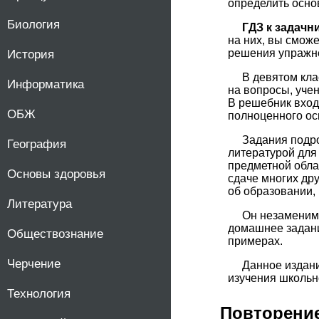
определить осно
Биология
ГДЗ к задачн
на них, вы смож
решения упражне
История
В девятом кла
Информатика
на вопросы, уче
В решебник вход
ОБЖ
полноценного ос
Задания подро
География
литературой для
предметной облас
Основы здоровья
сдаче многих дру
об образовании,
Литература
Он незаменим 
домашнее задани
Обществознание
примерах.
Черчение
Данное издани
изучения школьн
Технология
Повторени