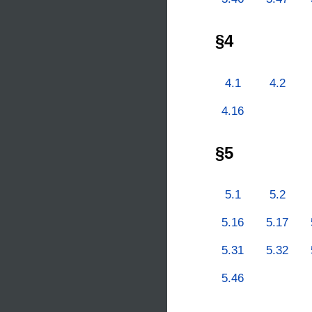
§4
4.1
4.2
4.16
§5
5.1
5.2
5.16
5.17
5.31
5.32
5.46