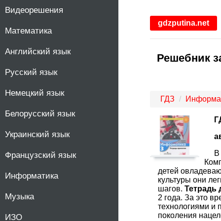
Видеорешения
1
gdzputina.net
Математика
2
Английский язык
Решебник за
3
Русский язык
4
Немецкий язык
ГДЗ
Информа
5
Белорусский язык
Г
Украинский язык
6
а
В
Французский язык
7
Ком
детей овладеваю
Информатика
культуры они лег
8
шагов.
Тетрадь 
Музыка
2 года. За это 
технологиями и 
9
поколения нацел
ИЗО