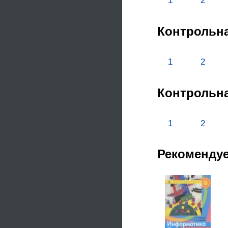
1
2
Контрольна
1
2
Контрольна
1
2
Рекоменду