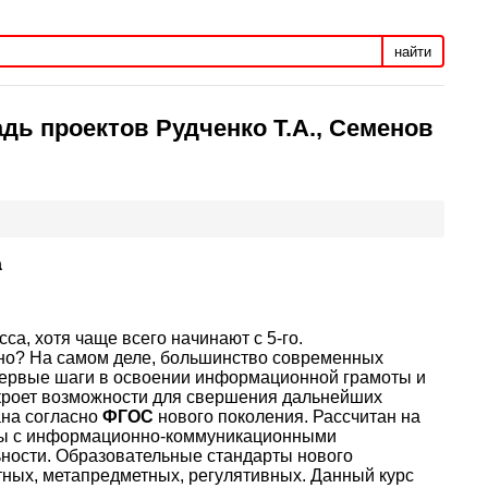
найти
дь проектов Рудченко Т.А., Семенов
а
сса, хотя чаще всего начинают с 5-го.
рано? На самом деле, большинство современных
 первые шаги в освоении информационной грамоты и
откроет возможности для свершения дальнейших
на согласно
ФГОС
нового поколения. Рассчитан на
боты с информационно-коммуникационными
ьности. Образовательные стандарты нового
тных, метапредметных, регулятивных. Данный курс