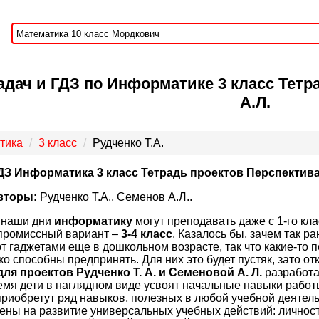
дач и ГДЗ по Информатике 3 класс Тетра
А.Л.
тика
3 класс
Рудченко Т.А.
ДЗ Информатика 3 класс Тетрадь проектов Перспектив
вторы:
Рудченко Т.А., Семенов А.Л..
 наши дни
информатику
могут преподавать даже с 1-го кла
промиссный вариант –
3-4 класс
. Казалось бы, зачем так 
т гаджетами еще в дошкольном возрасте, так что какие-то
ко способны предпринять. Для них это будет пустяк, зато 
для проектов Рудченко Т. А. и Семеновой А. Л.
разработа
время дети в наглядном виде усвоят начальные навыки ра
приобретут ряд навыков, полезных в любой учебной деятел
ены на развитие универсальных учебных действий: личнос