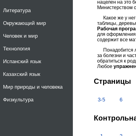
нацелен на это 
Министерством 
10
Литература
Какое же у не
Окружающий мир
11
таблицы, деревь
Рабочая прогр
для оформлени
Человек и мир
содержит все ма
Технология
Понадобится 
за болезни и час
обратиться к род
Испанский язык
Любое
упражне
Казахский язык
Страницы
Мир природы и человека
3-5
6
Физкультура
Контрольна