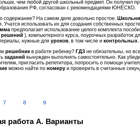
больше, чем любой другой школьный предмет. Он получил 
образования РФ, согласован с рекомендациями ЮНЕСКО.
го содержание? На самом деле довольно простое.
Школьни
я. Учатся использовать их для создания собственных прост
амма
предполагает использование целого комплекта пособий:
я
решений
), компьютерного курса, поурочных разработок 
териалы, нужные для
уроков
, в том числе и
контрольных
.
ли
решебник
в работе ребенку?
ГДЗ
не обязательны, но вс
ть
заданий
вынужден выполнять самостоятельно. Как убеди
ителям, пригласить репетитора, попросить о помощи учител
ние
можно найти по
номеру
и проверить в считанные секун
7
8
9
я работа А. Варианты