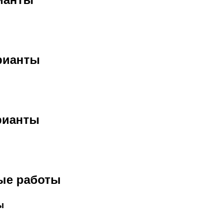
арианты
арианты
ые работы
ы