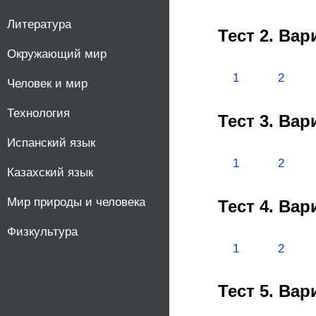
10
Литература
Тест 2. Ва
Окружающий мир
11
1
2
Человек и мир
Технология
Тест 3. Ва
Испанский язык
1
2
Казахский язык
Мир природы и человека
Тест 4. Ва
Физкультура
1
2
Тест 5. Ва