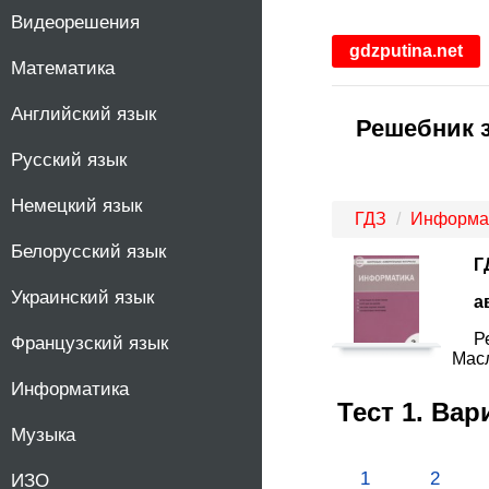
Видеорешения
1
gdzputina.net
Математика
2
Английский язык
Решебник 
3
Русский язык
4
Немецкий язык
ГДЗ
Информа
5
Белорусский язык
Г
Украинский язык
6
а
Р
Французский язык
7
Масл
Информатика
Тест 1. Ва
8
Музыка
9
1
2
ИЗО