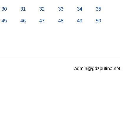
30
31
32
33
34
35
45
46
47
48
49
50
admin@gdzputina.net