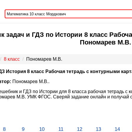
к задач и ГДЗ по Истории 8 класс Рабоч
Пономарев М.В.
8 класс
Пономарев М.В.
ДЗ История 8 класс Рабочая тетрадь с контурными кар
втор:
Пономарев М.В..
ешебник и ГДЗ по Истории для 8 класса рабочая тетрадь с к
марев М.В. УМК ФГОС. Сверяй задание онлайн и получай о
8
9
10
11
12
13
14