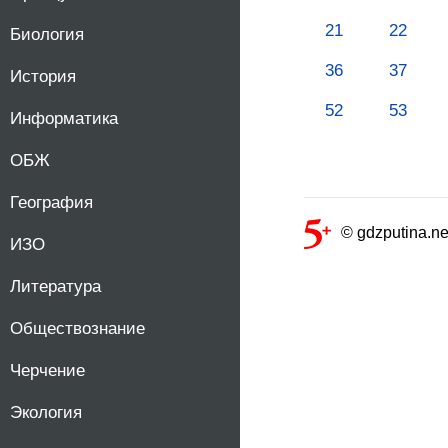
21
22
Биология
36
37
История
52
53
Информатика
ОБЖ
География
© gdzputina.ne
ИЗО
Литература
Обществознание
Черчение
Экология