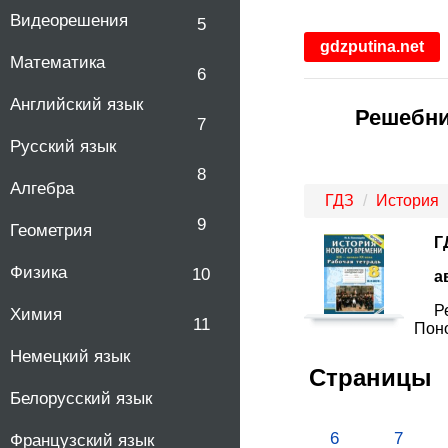
Видеорешения
5
gdzputina.net
Математика
6
Английский язык
Решебни
7
Русский язык
8
Алгебра
ГДЗ
История
9
Геометрия
Г
Физика
10
а
Р
Химия
11
Поно
Немецкий язык
Страницы
Белорусский язык
6
7
Французский язык