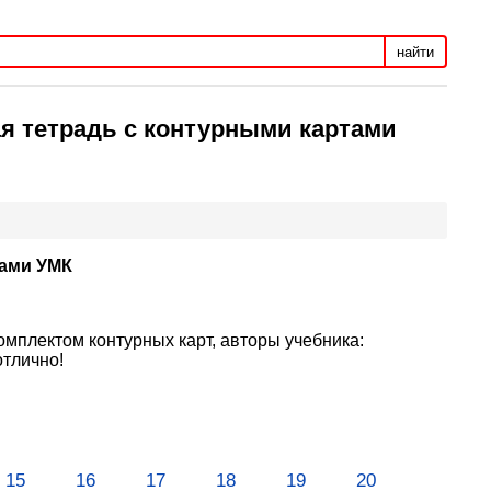
найти
ая тетрадь с контурными картами
тами УМК
омплектом контурных карт, авторы учебника:
тлично!
15
16
17
18
19
20