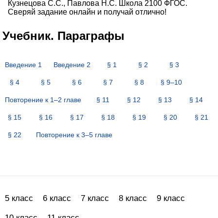
Кузнецова С.С., Павлова Н.С. Школа 2100 ФГОС.
Сверяй задание онлайн и получай отлично!
Учебник. Параграфы
Введение 1
Введение 2
§ 1
§ 2
§ 3
§ 4
§ 5
§ 6
§ 7
§ 8
§ 9–10
Повторение к 1–2 главе
§ 11
§ 12
§ 13
§ 14
§ 15
§ 16
§ 17
§ 18
§ 19
§ 20
§ 21
§ 22
Повторение к 3–5 главе
5 класс
6 класс
7 класс
8 класс
9 класс
10 класс
11 класс