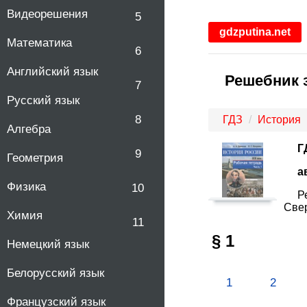
Видеорешения
5
gdzputina.net
Математика
6
Английский язык
Решебник з
7
Русский язык
8
ГДЗ
История
Алгебра
Г
9
Геометрия
а
Физика
10
Р
Свер
Химия
11
§ 1
Немецкий язык
Белорусский язык
1
2
Французский язык