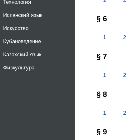
Технология
Испанский язык
§ 6
Искусство
1
2
Кубановедение
Казахский язык
§ 7
Физкультура
1
2
§ 8
1
2
§ 9