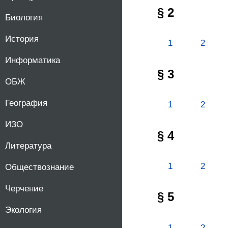
§ 2
Биология
История
1
2
Информатика
§ 3
ОБЖ
География
1
2
ИЗО
§ 4
Литература
1
2
Обществознание
Черчение
§ 5
Экология
1
2