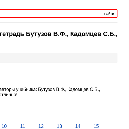
найти
тетрадь Бутузов В.Ф., Кадомцев С.Б.,
авторы учебника: Бутузов В.Ф., Кадомцев С.Б.,
отлично!
10
11
12
13
14
15