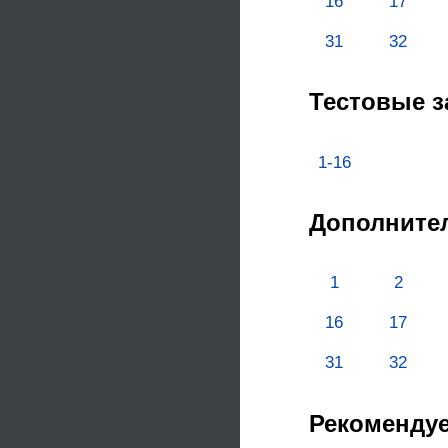
16
17
31
32
Тестовые з
1-16
Дополните
1
2
16
17
31
32
Рекоменду