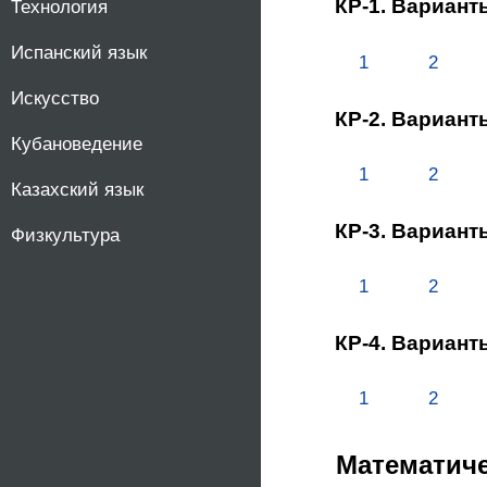
КР-1. Вариант
Технология
Испанский язык
1
2
Искусство
КР-2. Вариант
Кубановедение
1
2
Казахский язык
КР-3. Вариант
Физкультура
1
2
КР-4. Вариант
1
2
Математиче