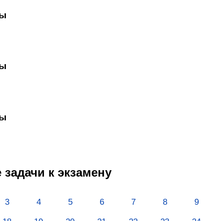
ты
ты
ты
задачи к экзамену
3
4
5
6
7
8
9