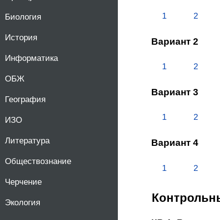
1
2
Биология
История
Вариант 2
Информатика
1
2
ОБЖ
Вариант 3
География
1
2
ИЗО
Литература
Вариант 4
Обществознание
1
2
Черчение
Контрольн
Экология