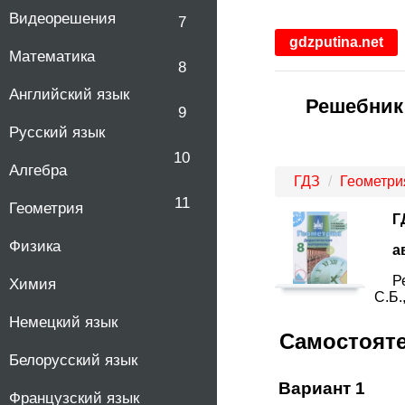
Видеорешения
7
gdzputina.net
Математика
8
Английский язык
Решебник 
9
Русский язык
10
Алгебра
ГДЗ
Геометри
11
Геометрия
Г
Физика
а
Р
Химия
С.Б.
Немецкий язык
Самостоят
Белорусский язык
Вариант 1
Французский язык