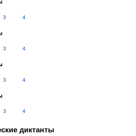
ы
3
4
ы
3
4
ы
3
4
ы
3
4
ские диктанты