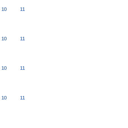
10
11
10
11
10
11
10
11