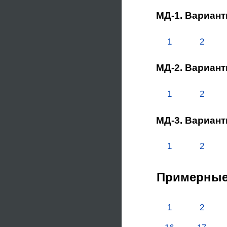
МД-1. Вариан
1
2
МД-2. Вариан
1
2
МД-3. Вариан
1
2
Примерные 
1
2