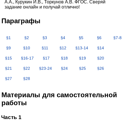
А.А., Курукин И.В., Торкунов А.В. ФГОС. Сверяй
задание онлайн и получай отлично!
Параграфы
§1
§2
§3
§4
§5
§6
§7-8
§9
§10
§11
§12
§13-14
§14
§15
§16-17
§17
§18
§19
§20
§21
§22
§23-24
§24
§25
§26
§27
§28
Материалы для самостоятельной
работы
Часть 1