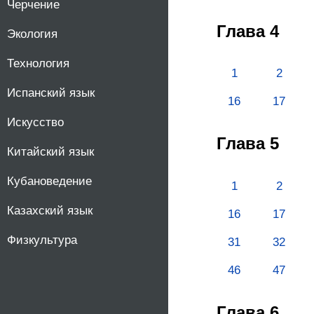
Черчение
Глава 4
Экология
Технология
1
2
Испанский язык
16
17
Искусство
Глава 5
Китайский язык
Кубановедение
1
2
Казахский язык
16
17
Физкультура
31
32
46
47
Глава 6