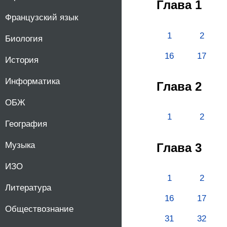
Глава 1
Французский язык
1
2
Биология
16
17
История
Информатика
Глава 2
ОБЖ
1
2
География
Музыка
Глава 3
ИЗО
1
2
Литература
16
17
Обществознание
31
32