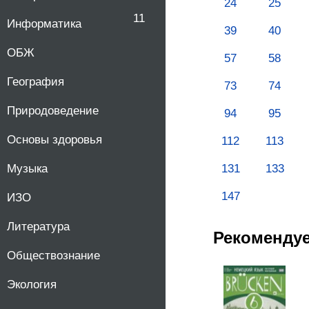
24
25
11
Информатика
39
40
ОБЖ
57
58
География
73
74
Природоведение
94
95
Основы здоровья
112
113
131
133
Музыка
147
ИЗО
Литература
Рекоменду
Обществознание
Экология