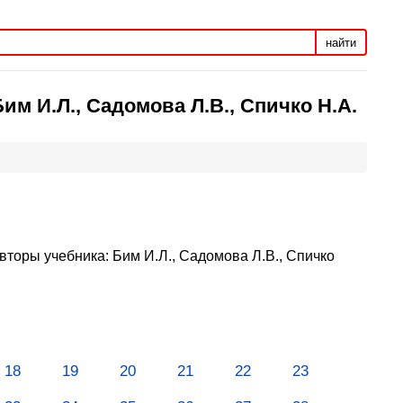
найти
им И.Л., Садомова Л.В., Спичко Н.А.
вторы учебника: Бим И.Л., Садомова Л.В., Спичко
18
19
20
21
22
23