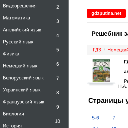
Видеорешения
2
gdzputina.net
Математика
3
Английский язык
Решебник за
4
Русский язык
5
ГДЗ
Немецкий
Физика
Г
6
Немецкий язык
а
Белорусский язык
7
Р
Н.А.
Украинский язык
8
Страницы 
Французский язык
9
Биология
5-6
7
10
История