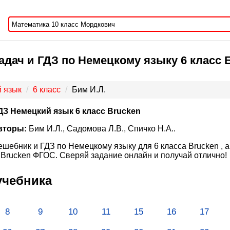
дач и ГДЗ по Немецкому языку 6 класс Б
 язык
6 класс
Бим И.Л.
ДЗ Немецкий язык 6 класс Brucken
вторы:
Бим И.Л., Садомова Л.В., Спичко Н.А..
ешебник и ГДЗ по Немецкому языку для 6 класса Brucken , а
 Brucken ФГОС. Сверяй задание онлайн и получай отлично!
учебника
8
9
10
11
15
16
17