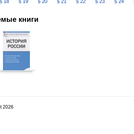
§ 18
§ 19
§ 20
§ 21
§ 22
§ 23
§ 24
емые книги
t 2026