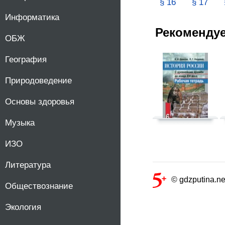
§ 16
§ 17
Информатика
Рекоменду
ОБЖ
География
Природоведение
Основы здоровья
Музыка
ИЗО
Литература
© gdzputina.ne
Обществознание
Экология