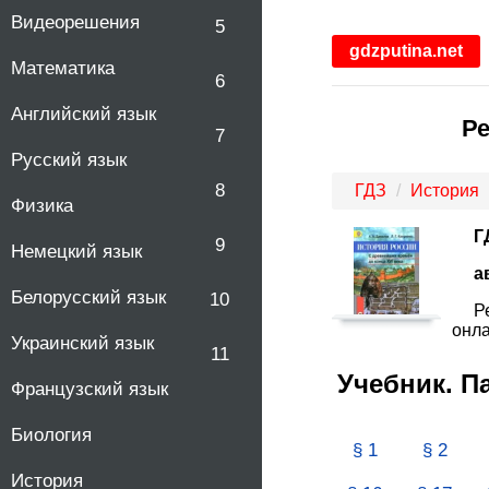
Видеорешения
5
gdzputina.net
Математика
6
Английский язык
Ре
7
Русский язык
8
ГДЗ
История
Физика
Г
9
Немецкий язык
а
Белорусский язык
10
Р
онла
Украинский язык
11
Учебник. 
Французский язык
Биология
§ 1
§ 2
История