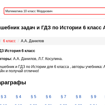
шебник задач и ГДЗ по Истории 6 класс А
6 класс
А.А. Данилов
ДЗ История 6 класс
вторы:
А.А. Данилов, Л.Г. Косулина.
ешебник и ГДЗ по Истории для 6 класса , авторы учебника: 
йн и получай отлично!
Параграфы
§ 3
§ 4
§ 5
§ 6
§ 7
§ 8
§ 9