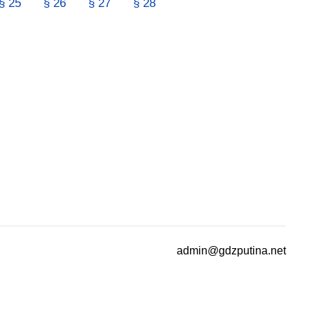
§ 25
§ 26
§ 27
§ 28
admin@gdzputina.net