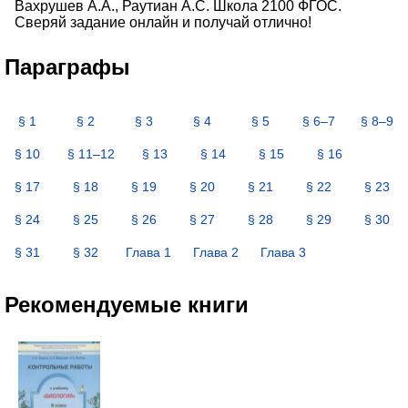
Вахрушев А.А., Раутиан А.С. Школа 2100 ФГОС.
Сверяй задание онлайн и получай отлично!
Параграфы
§ 1
§ 2
§ 3
§ 4
§ 5
§ 6–7
§ 8–9
§ 10
§ 11–12
§ 13
§ 14
§ 15
§ 16
§ 17
§ 18
§ 19
§ 20
§ 21
§ 22
§ 23
§ 24
§ 25
§ 26
§ 27
§ 28
§ 29
§ 30
§ 31
§ 32
Глава 1
Глава 2
Глава 3
Рекомендуемые книги