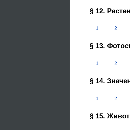
§ 12. Расте
1
2
§ 13. Фото
1
2
§ 14. Знач
1
2
§ 15. Живо