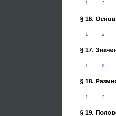
1
2
§ 16. Осно
1
2
§ 17. Знач
1
2
§ 18. Разм
1
2
§ 19. Поло