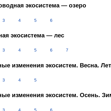
новодная экосистема — озеро
3
4
5
6
мная экосистема — лес
3
4
5
6
7
нные изменения экосистем. Весна. Ле
3
4
5
нные изменения экосистем. Осень. Зи
3
4
5
6