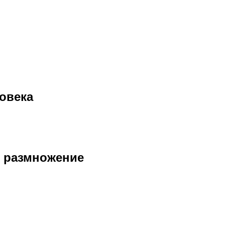
ловека
е размножение