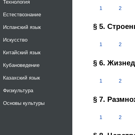
Технология
1
2
Естествознание
§ 5. Строе
Испанский язык
Искусство
1
2
Китайский язык
§ 6. Жизне
Кубановедение
Казахский язык
1
2
Физкультура
§ 7. Размно
Основы культуры
1
2