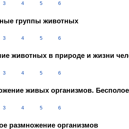
3
4
5
6
вные группы животных
3
4
5
6
ение животных в природе и жизни че
3
4
5
6
ножение живых организмов. Бесполо
3
4
5
6
вое размножение организмов