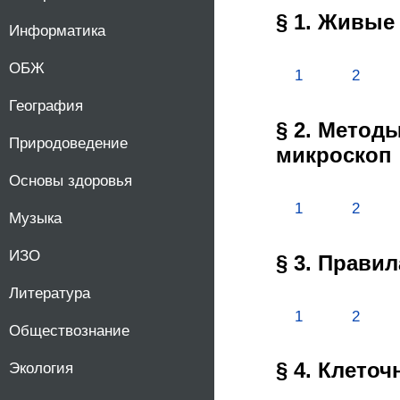
§ 1. Живые
Информатика
ОБЖ
1
2
География
§ 2. Метод
Природоведение
микроскоп
Основы здоровья
1
2
Музыка
ИЗО
§ 3. Прави
Литература
1
2
Обществознание
§ 4. Клето
Экология