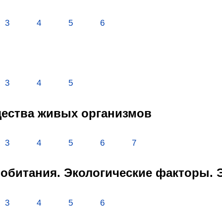
3
4
5
6
3
4
5
щества живых организмов
3
4
5
6
7
а обитания. Экологические факторы.
3
4
5
6