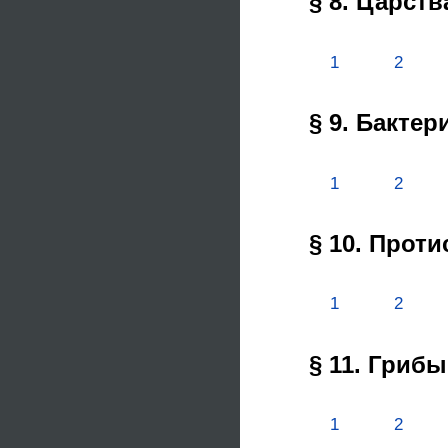
§ 8. Царст
1
2
§ 9. Бактер
1
2
§ 10. Прот
1
2
§ 11. Грибы
1
2