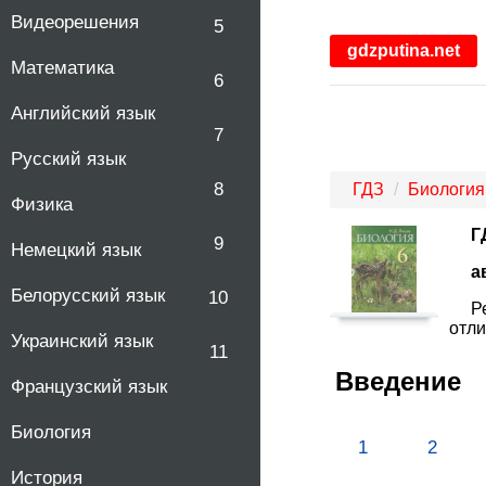
Видеорешения
5
gdzputina.net
Математика
6
Английский язык
7
Русский язык
8
ГДЗ
Биология
Физика
Г
9
Немецкий язык
а
Белорусский язык
10
Р
отли
Украинский язык
11
Введение
Французский язык
Биология
1
2
История