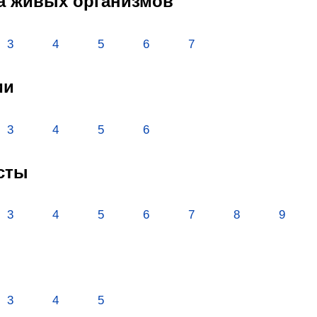
ва живых организмов
3
4
5
6
7
ии
3
4
5
6
исты
3
4
5
6
7
8
9
3
4
5