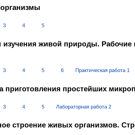
 организмы
3
4
5
ы изучения живой природы. Рабочие 
3
4
5
6
Практическая работа 1
ла приготовления простейших микро
3
4
5
Лабораторная работа 2
чное строение живых организмов. Ст