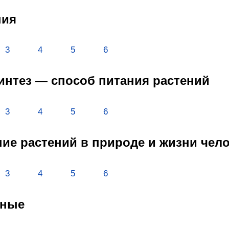
ния
3
4
5
6
синтез — способ питания растений
3
4
5
6
ение растений в природе и жизни чел
3
4
5
6
тные