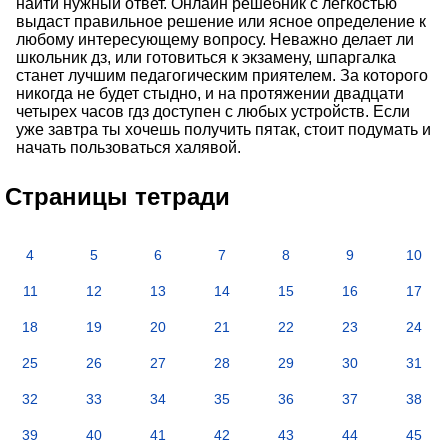
найти нужный ответ. Онлайн решебник с легкостью
выдаст правильное решение или ясное определение к
любому интересующему вопросу. Неважно делает ли
школьник дз, или готовиться к экзамену, шпаргалка
станет лучшим педагогическим приятелем. За которого
никогда не будет стыдно, и на протяжении двадцати
четырех часов гдз доступен с любых устройств. Если
уже завтра ты хочешь получить пятак, стоит подумать и
начать пользоваться халявой.
Страницы тетради
4
5
6
7
8
9
10
11
12
13
14
15
16
17
18
19
20
21
22
23
24
25
26
27
28
29
30
31
32
33
34
35
36
37
38
39
40
41
42
43
44
45