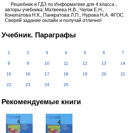
Решебник и ГДЗ по Информатике для 4 класса ,
авторы учебника: Матвеева Н.В., Челак Е.Н.,
Конопатова Н.К., Панкратова Л.П., Нурова Н.А. ФГОС.
Сверяй задание онлайн и получай отлично!
Учебник. Параграфы
1
2
3
4
5
6
7
8
9
10
11
12
13
14
15
16
17
18
19
20
21
22
23
24
25
Рекомендуемые книги