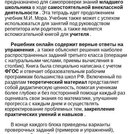
предназначено для самопроверки знаний
младшего
школьника
в ходе
самостоятельной внеклассной
деятельности
. Эта тетрадь идет продолжением
учебник М.И. Мора. Учебник также может с успехом
использоваться для занятий под руководством
репетитора или родителя, а также является
вспомогательной книгой для
учителя
.
Решебник онлайн содержит верные ответы на
упражнения
, а также объясняет решения наиболее
распространенных заданий третьего класса (операции
с натуральными числами, приемы вычисления в
столбик). Книга была специально написана с учетом
ФГОС
и отвечает образовательным рабочим
программам большинства школ РФ. Включенный по
разделам
теоретический материал
представляет
собой дидактическую ценность, помогая ученикам
более глубоко и без посторонней помощи каждый раз
оценивать свои знания по математике, улучшение
прогресса с каждым днем и осуществлять
корректирование проблемных тем,
закрепление
практических умений и навыков
.
В конце каждого блока приведены варианты
проверочных заданий (примеров и упражнений),