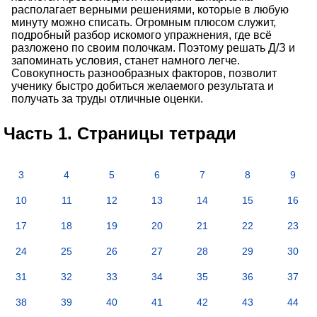
располагает верными решениями, которые в любую
минуту можно списать. Огромным плюсом служит,
подробный разбор искомого упражнения, где всё
разложено по своим полочкам. Поэтому решать Д/З и
запоминать условия, станет намного легче.
Совокупность разнообразных факторов, позволит
ученику быстро добиться желаемого результата и
получать за труды отличные оценки.
Часть 1. Страницы тетради
3
4
5
6
7
8
9
10
11
12
13
14
15
16
17
18
19
20
21
22
23
24
25
26
27
28
29
30
31
32
33
34
35
36
37
38
39
40
41
42
43
44