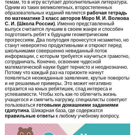
темам, то в игру вступает дополнительная литература.
Одним из таких великолепных, второстепенных
образовательных изданий является
рабочая тетрадь
по математике 3 класс авторов Моро М. И. Волкова
С. И. (Школа России)
. Именно представленный
выпуск считается лучшим в своем жанре и способен
подготовить ребят к будущим геометрическим
прогрессиям. Два полугодия пронесутся незаметно, но
станут невероятно продуктивными и откроют перед
школьниками совершенно невиданный поток
информации, с которым требуется научиться грамотно,
сотрудничать. Конечно, освоение чудесной
математической науки будет тернисто и неоднозначно.
Потому что каждый раз на горизонте начнут
появляться неожиданные заявление, крутые повороты
и не решаемые примеры. Это может негативно
отразится на юных ребятишек, спад интереса и
успеваемости. Чтобы хоть как-то облегчить жизнь
учащегося и смягчить нагрузку, специалисты советуют
пользоваться
готовыми домашними заданиями
гдзпутина
. Шикарная база, где содержатся
правильные ответы
к любому учебному вопросу.