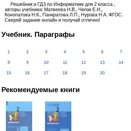
Решебник и ГДЗ по Информатике для 2 класса ,
авторы учебника: Матвеева Н.В., Челак Е.Н.,
Конопатова Н.К., Панкратова Л.П., Нурова Н.А. ФГОС.
Сверяй задание онлайн и получай отлично!
Учебник. Параграфы
1
2
3
4
5
6
7
8
9
10
11
12
13
14
15
16
17
18
19
20
Рекомендуемые книги