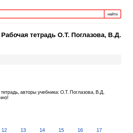
найти
абочая тетрадь О.Т. Поглазова, В.Д.
етрадь, авторы учебника: О.Т. Поглазова, В.Д.
чно!
12
13
14
15
16
17