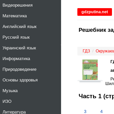
Видеорешения
1
gdzputina.net
Математика
2
Английский язык
Решебник за
3
Русский язык
4
Украинский язык
ГДЗ
Окружаю
Информатика
Г
Природоведение
а
Р
Основы здоровья
Шили
Музыка
Часть 1 (с
ИЗО
3
4
Литература