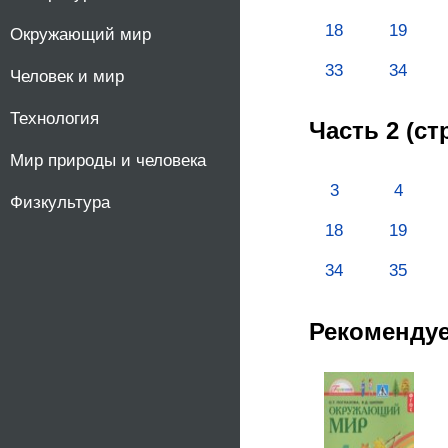
18
19
Окружающий мир
33
34
Человек и мир
Технология
Часть 2 (с
Мир природы и человека
3
4
Физкультура
18
19
34
35
Рекоменду