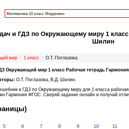
дач и ГДЗ по Окружающему миру 1 класс Р
Шилин
щий мир
1 класс
О.Т. Поглазова
ДЗ Окружающий мир 1 класс Рабочая тетрадь Гармония
вторы:
О.Т. Поглазова, В.Д. Шилин.
ешебник и ГДЗ по Окружающему миру для 1 класса рабочая т
н Гармония ФГОС. Сверяй задание онлайн и получай отли
траницы)
5
6
7
8
9
10
11