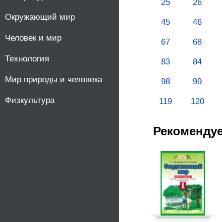
25
26
Окружающий мир
45
46
Человек и мир
67
68
Технология
83
84
Мир природы и человека
98
99
Физкультура
119
120
Рекоменду