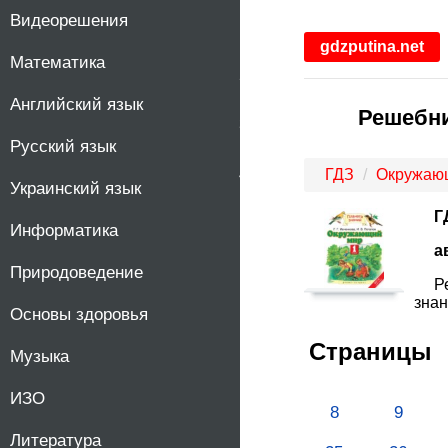
Видеорешения
1
gdzputina.net
Математика
2
Английский язык
Решебни
3
Русский язык
4
ГДЗ
Окружаю
Украинский язык
Г
Информатика
а
Природоведение
Р
знан
Основы здоровья
Страницы
Музыка
ИЗО
8
9
Литература