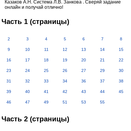
Казаков А.Н. Система Л.В. Занкова . Сверяй задание
онлайн и получай отлично!
Часть 1 (страницы)
2
3
4
5
6
7
8
9
10
11
12
13
14
15
16
17
18
19
20
21
22
23
24
25
26
27
29
30
31
32
33
34
36
37
38
39
40
41
42
43
44
45
46
47
49
51
53
55
Часть 2 (страницы)