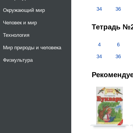
10
34
36
Окружающий мир
Человек и мир
11
Тетрадь №2
Технология
4
6
Мир природы и человека
34
36
Физкультура
Рекоменду