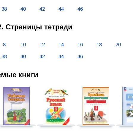
38
40
42
44
46
. Cтраницы тетради
8
10
12
14
16
18
20
38
40
42
44
46
емые книги