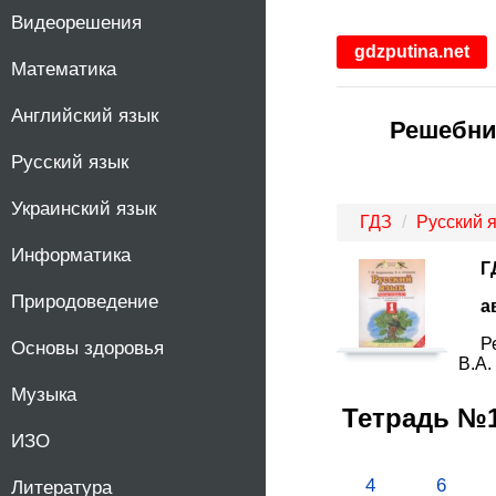
Видеорешения
1
gdzputina.net
Математика
2
Английский язык
Решебник
3
Русский язык
4
Украинский язык
ГДЗ
Русский 
5
Информатика
Г
Природоведение
6
а
Р
Основы здоровья
7
В.А.
Музыка
Тетрадь №1
8
ИЗО
9
4
6
Литература