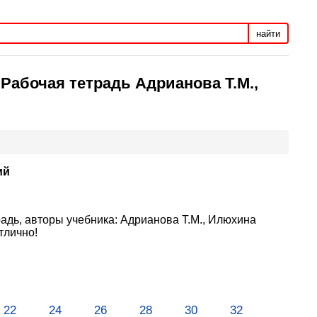
найти
 Рабочая тетрадь Адрианова Т.М.,
ий
радь, авторы учебника: Адрианова Т.М., Илюхина
тлично!
22
24
26
28
30
32