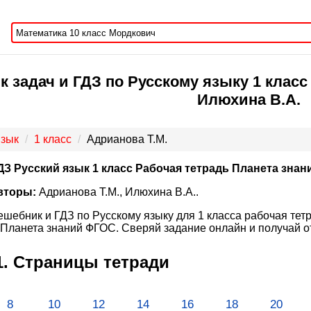
 задач и ГДЗ по Русскому языку 1 класс
Илюхина В.А.
язык
1 класс
Адрианова Т.М.
ДЗ Русский язык 1 класс Рабочая тетрадь Планета знан
вторы:
Адрианова Т.М., Илюхина В.А..
ешебник и ГДЗ по Русскому языку для 1 класса рабочая тет
 Планета знаний ФГОС. Сверяй задание онлайн и получай о
. Cтраницы тетради
8
10
12
14
16
18
20