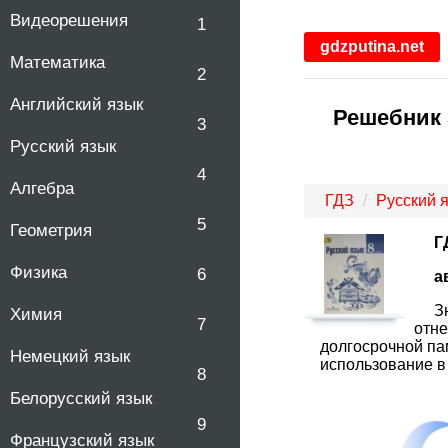
Видеорешения
1
gdzputina.net
Математика
2
Английский язык
Решебник 
3
Русский язык
4
Алгебра
ГДЗ
Русский 
5
Геометрия
Г
Физика
6
а
З
Химия
7
отне
долгосрочной па
Немецкий язык
использование в
8
Белорусский язык
9
Французский язык