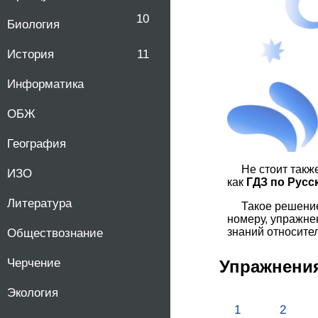
10
Биология
История
11
Информатика
ОБЖ
География
Не стоит такж
ИЗО
как
ГДЗ по Русс
Литература
Такое решение
номеру, упражнен
знаний относите
Обществознание
Черчение
Упражнени
Экология
1
2