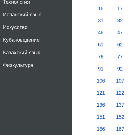
Технология
16
17
Испанский язык
31
32
Искусство
46
47
Кубановедение
61
62
Казахский язык
76
77
Физкультура
91
92
106
107
121
122
136
137
151
152
166
167