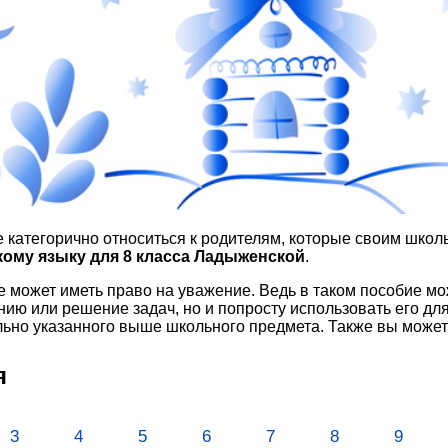
е категорично относиться к родителям, которые своим школ
кому языку для 8 класса Ладыженской
.
 может иметь право на уважение. Ведь в таком пособие мо
ию или решение задач, но и попросту использовать его для
льно указанного выше школьного предмета. Также вы может
я
3
4
5
6
7
8
9