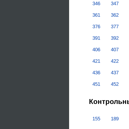
346
347
361
362
376
377
391
392
406
407
421
422
436
437
451
452
Контрольны
155
189