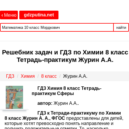
gdzputina.net
‹
Меню
найти
Решебник задач и ГДЗ по Химии 8 класс
Тетрадь-практикум Журин А.А.
ГДЗ
Химия
8 класс
Журин А.А.
ГДЗ Химия 8 класс Тетрадь-
практикум Сферы
автор:
Журин А.А..
ГДЗ к Тетради-практикуму по Химии
8 класс Журин А. А., ФГОС
предоставлены для детей,
которые хотят превосходно понять направление и
получить положительные отметки. То, насколько