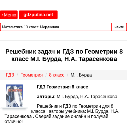
gdzputina.net
‹
Меню
найти
Решебник задач и ГДЗ по Геометрии 8
класс М.І. Бурда, Н.А. Тарасенкова
ГДЗ
Геометрия
8 класс
М.І. Бурда
ГДЗ Геометрия 8 класс
авторы:
М.І. Бурда, Н.А. Тарасенкова.
Решебник и ГДЗ по Геометрии для 8
класса , авторы учебника: М.І. Бурда, Н.А.
Тарасенкова . Сверяй задание онлайн и получай
отлично!