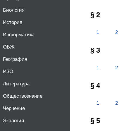
Биология
§ 2
История
1
2
Информатика
ОБЖ
§ 3
География
1
2
ИЗО
Литература
§ 4
Обществознание
1
2
Черчение
§ 5
Экология