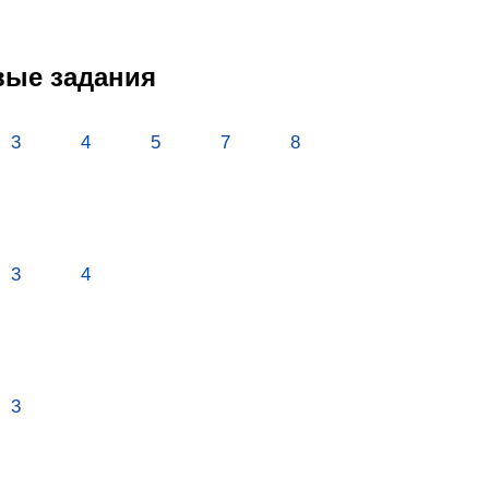
овые задания
3
4
5
7
8
3
4
3