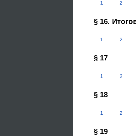
1
2
§ 16. Итог
1
2
§ 17
1
2
§ 18
1
2
§ 19