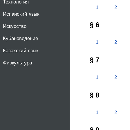
Технология
1
2
Испанский язык
§ 6
Искусство
Кубановедение
1
2
Казахский язык
§ 7
Физкультура
1
2
§ 8
1
2
§ 9