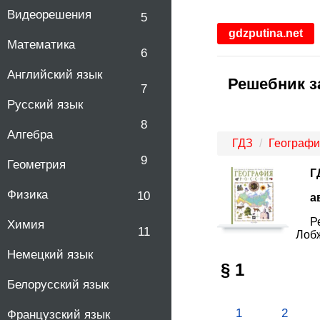
Видеорешения
5
gdzputina.net
Математика
6
Английский язык
Решебник за
7
Русский язык
8
Алгебра
ГДЗ
Географи
9
Геометрия
Г
Физика
10
а
Р
Химия
11
Лобж
Немецкий язык
§ 1
Белорусский язык
1
2
Французский язык