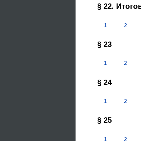
§ 22. Итог
1
2
§ 23
1
2
§ 24
1
2
§ 25
1
2