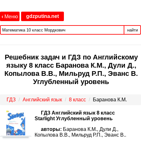
gdzputina.net
‹
Меню
найти
Решебник задач и ГДЗ по Английскому
языку 8 класс Баранова К.М., Дули Д.,
Копылова В.В., Мильруд Р.П., Эванс В.
Углубленный уровень
ГДЗ
Английский язык
8 класс
Баранова К.М.
ГДЗ Английский язык 8 класс
Starlight Углубленный уровень
авторы:
Баранова К.М., Дули Д.,
Копылова В.В., Мильруд Р.П., Эванс В..