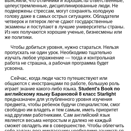
выяснили, что отличники и хорошисты ответственные,
целеустремленные, дисциплинированные люди. Не
подвержены стрессам, могут сохранять холодную
голову даже в самых острых ситуациях. Обладатели
четверок и пятерок легче сдают государственные
экзамены и поступают в лучшие университеты страны.
Из них получаются хорошие ученые, бизнесмены или
же политики.
Чтобы добиться уровня, нужно стараться. Нельзя
пропускать ни один урок. Необходимо тщательно
изучать любое упражнение — тогда и контрольная
работа не страшна, а рабочая программа будет
усвоена.
Сейчас, когда люди часто путешествуют или
общаются с иностранцами по работе, большую роль
играет знание какого-либо языка.
Student's Book по
английскому языку Барановой 8 класс Starlight
предназначен для углубленного уровня изучения
предмета, чтобы ребенок будучи специалистом, смог
свободно им владеть и тем самым, иметь приоритет
над другими работниками. Сам английский язык
является весьма непростым и далеко не каждый
сможет овладеть им в совершенстве. Чтобы облегчить
себе задачу, восьмикласснику необходимо заниматься