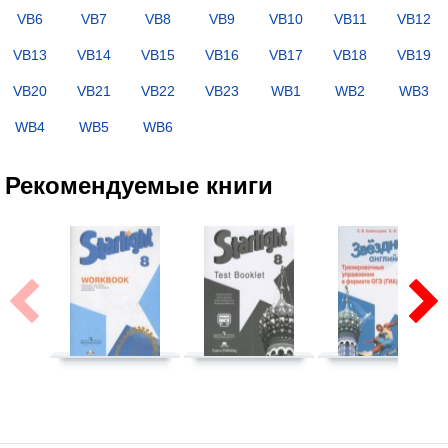
VB6
VB7
VB8
VB9
VB10
VB11
VB12
VB13
VB14
VB15
VB16
VB17
VB18
VB19
VB20
VB21
VB22
VB23
WB1
WB2
WB3
WB4
WB5
WB6
Рекомендуемые книги