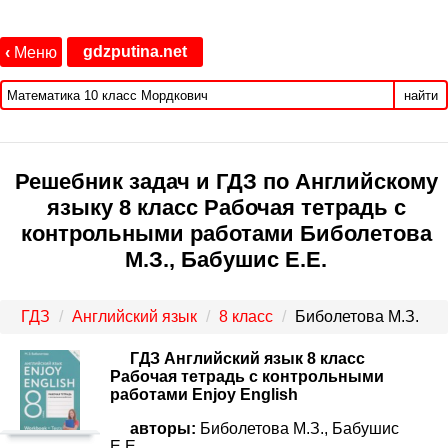
gdzputina.net
‹
Меню
найти
Решебник задач и ГДЗ по Английскому
языку 8 класс Рабочая тетрадь с
контрольными работами Биболетова
М.З., Бабушис Е.Е.
ГДЗ
Английский язык
8 класс
Биболетова М.З.
ГДЗ Английский язык 8 класс
Рабочая тетрадь с контрольными
работами Enjoy English
авторы:
Биболетова М.З., Бабушис
Е.Е..