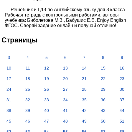
Решебник и ГДЗ по Английскому языку для 8 класса
Рабочая тетрадь с контрольными работами, авторы
учебника: Биболетова М.З., Бабушис Е.Е. Enjoy English
ФГОС. Сверяй задание онлайн и получай отлично!
Страницы
3
4
5
6
7
8
9
10
11
12
13
14
15
16
17
18
19
20
21
22
23
24
25
26
27
28
29
30
31
32
33
34
35
36
37
38
39
40
41
42
43
44
45
46
47
48
49
50
51
52
53
54
55
56
57
58